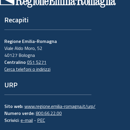
pagina
Recapiti
Regione Emilia-Romagna
Viale Aldo Moro, 52
40127 Bologna
Centralino
051 5271
Cerca telefoni o indirizzi
URP
Sito web:
www.regione.emilia-romagna.it/urp/
Numero verde:
800.66.22.00
Scrivici
:
e-mail
-
PEC