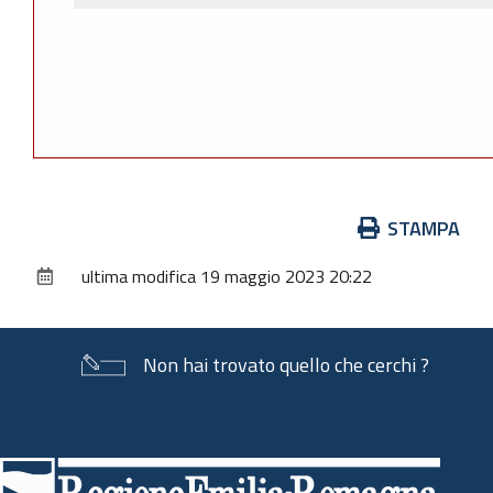
Azioni
STAMPA
sul
ultima modifica
19 maggio 2023 20:22
documento
Non hai trovato quello che cerchi ?
Piè
di