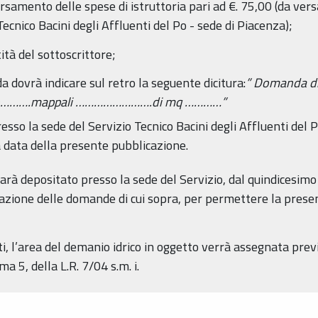
versamento delle spese di istruttoria pari ad €. 75,00 (da ve
cnico Bacini degli Affluenti del Po - sede di Piacenza);
ità del sottoscrittore;
dovrà indicare sul retro la seguente dicitura:
” Domanda di
io……….mappali …………………….di mq …………”
so la sede del Servizio Tecnico Bacini degli Affluenti del P
a data della presente pubblicazione.
rà depositato presso la sede del Servizio, dal quindicesimo
zione delle domande di cui sopra, per permettere la presenta
, l’area del demanio idrico in oggetto verrà assegnata pre
a 5, della L.R. 7/04 s.m. i.