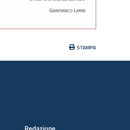
Gianfranco Larini
Azioni
STAMPA
sul
documento
Redazione