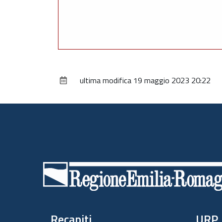
ultima modifica
19 maggio 2023 20:22
Piè
di
pagina
Recapiti
URP