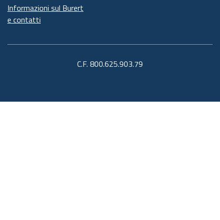
Informazioni sul Burert
e contatti
C.F. 800.625.903.79