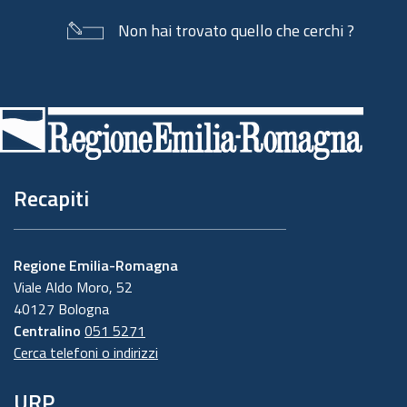
Non hai trovato quello che cerchi ?
Piè
di
pagina
Recapiti
Regione Emilia-Romagna
Viale Aldo Moro, 52
40127 Bologna
Centralino
051 5271
Cerca telefoni o indirizzi
URP