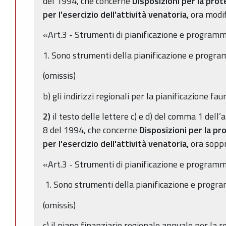
del 1994, che concerne
Disposizioni per la prot
per l'esercizio dell'attività venatoria,
ora modifi
«Art.3 - Strumenti di pianificazione e programm
1. Sono strumenti della pianificazione e progra
(omissis)
b) gli indirizzi regionali per la pianificazione fa
2)
il testo delle lettere c) e d) del comma 1 dell’
8 del 1994, che concerne
Disposizioni per la pr
per l'esercizio dell'attività venatoria,
ora soppr
«Art.3 - Strumenti di pianificazione e programm
1. Sono strumenti della pianificazione e progr
(omissis)
c) il piano finanziario regionale annuale per la r