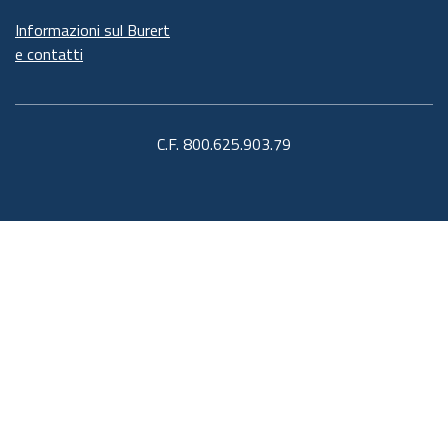
Informazioni sul Burert
e contatti
C.F. 800.625.903.79