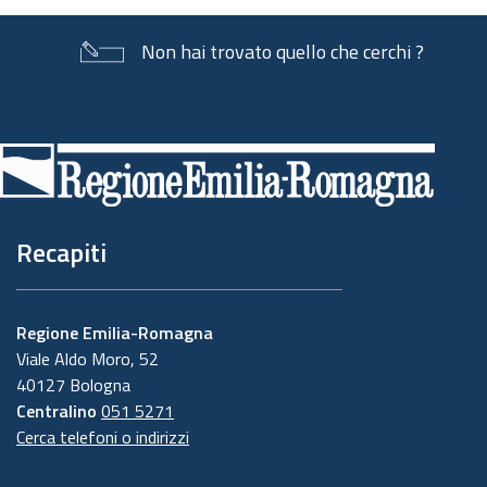
Non hai trovato quello che cerchi ?
Piè
di
pagina
Recapiti
Regione Emilia-Romagna
Viale Aldo Moro, 52
40127 Bologna
Centralino
051 5271
Cerca telefoni o indirizzi