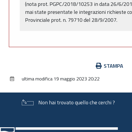
(nota prot. PGPC/2018/10253 in data 26/6/201
mai state presentate le integrazioni richieste 
Provinciale prot. n. 79710 del 28/9/2007.
Azioni
STAMPA
sul
ultima modifica
19 maggio 2023 20:22
documento
Non hai trovato quello che cerchi ?
Piè
di