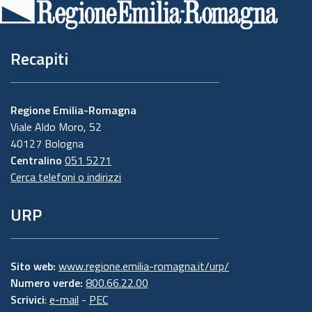
pagina
Recapiti
Regione Emilia-Romagna
Viale Aldo Moro, 52
40127 Bologna
Centralino
051 5271
Cerca telefoni o indirizzi
URP
Sito web:
www.regione.emilia-romagna.it/urp/
Numero verde:
800.66.22.00
Scrivici
:
e-mail
-
PEC