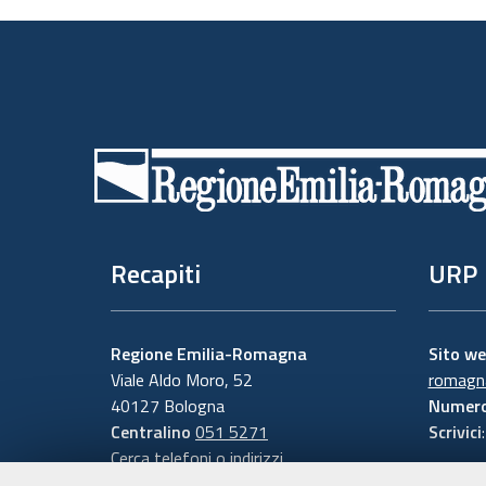
Piè
di
pagina
Recapiti
URP
Regione Emilia-Romagna
Sito w
Viale Aldo Moro, 52
romagna
40127 Bologna
Numero
Centralino
051 5271
Scrivici
Cerca telefoni o indirizzi