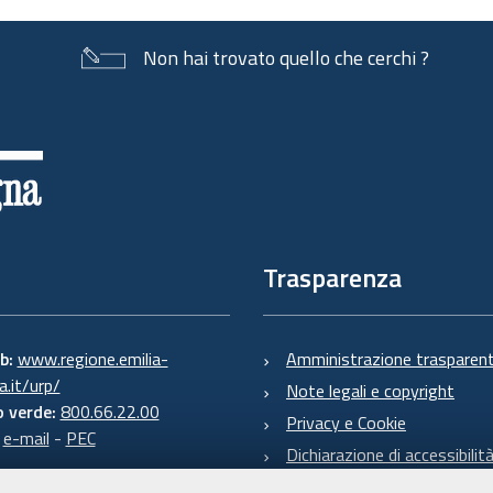
Non hai trovato quello che cerchi ?
Trasparenza
eb:
www.regione.emilia-
Amministrazione trasparen
.it/urp/
Note legali e copyright
 verde:
800.66.22.00
Privacy e Cookie
:
e-mail
-
PEC
Dichiarazione di accessibilit