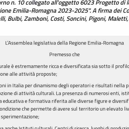
rno n. 10 collegato all'oggetto 6023 Progetto di l
egione Emilia-Romagna 2023-2025". A firma dei Con
i, Bulbi, Zamboni, Costi, Soncini, Pigoni, Maletti
L’Assemblea legislativa della Regione Emilia-Romagna
Premesso che
urale è estremamente ricca e diversificata sia sotto il profilo
ione alle attività proposte;
oni in Italia per dinamismo degli operatori e risultati nell
ione di attività culturali. La presenza di numerosi enti, isti
educativa e formativa riferita alle diverse figure e diversific
ndizione che permette di avere sul territorio un elevato live
la sperimentazione;
ma anche Istituti culturali, Centri di ricerca, luoghi di produz