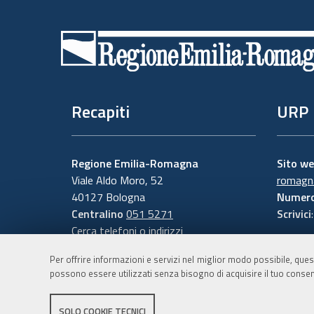
Piè
di
pagina
Recapiti
URP
Regione Emilia-Romagna
Sito w
Viale Aldo Moro, 52
romagna
40127 Bologna
Numero
Centralino
051 5271
Scrivici
Cerca telefoni o indirizzi
Per offrire informazioni e servizi nel miglior modo possibile, ques
possono essere utilizzati senza bisogno di acquisire il tuo consen
SOLO COOKIE TECNICI