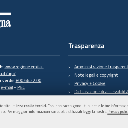
Trasparenza
eb:
www.regione.emilia-
Amministrazione trasparen
.it/urp/
Note legali e copyright
 verde:
800.66.22.00
Privacy e Cookie
:
e-mail
-
PEC
Dichiarazione di accessibilit
to sito utilizza
cookie tecnici
. Essi non raccolgono i tuoi dati e le tue informaz
so. Per maggiori informazioni sui cookie utilizzati leggi la nostra
Privacy polic
C.F. 800.625.903.79