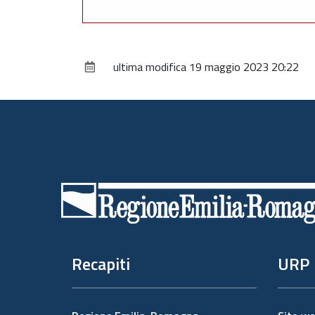
ultima modifica
19 maggio 2023 20:22
Piè
di
pagina
Recapiti
URP