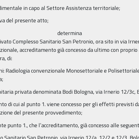
dimentale in capo al Settore Assistenza territoriale;
va del presente atto;
determina
ivato Complesso Sanitario San Petronio, ora sito in via Irne
uzionale, accreditamento già concesso da ultimo con propri
a, di:
ni: Radiologia convenzionale Monosettoriale e Polisettoriale
a;
anitaria privata denominata Bodi Bologna, via Irnerio 12/3c,
to di cui al punto 1. viene concesso per gli effetti previsti
ozione del presente provvedimento;
e punto 1., che l’accreditamento, già concesso alle seguenti
 Sanitario San Petronio, via Irnerio 12/a, 12/2 e 12/3, Bol