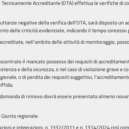
 Tecnicamente Accreditante (OTA) effettua le verifiche di 
isultanze negative della verifica dell’OTA, sarà disposto un 
o delle criticità evidenziate, indicando il tempo concesso p
 accreditate, nell’ambito delle attività di monitoraggio, pos
 riscontrato il mancato possesso dei requisiti di accreditame
stenza e della sicurezza, o nel caso di violazione grave e co
egionale, o di perdita dei requisiti soggettivi, l’accreditame
iffida;
e domanda di rinnovo dovrà essere presentata almeno novant
i Giunta regionale:
azioni e integrazioni, n. 1332/2011 e n. 1314/2024 così c