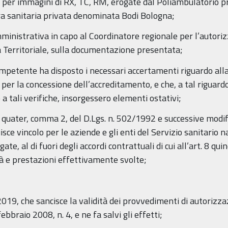
ica per immagini di RX, TC, RM, erogate dal Poliambulatorio
ra sanitaria privata denominata Bodi Bologna;
amministrativa in capo al Coordinatore regionale per l’autori
 Territoriale, sulla documentazione presentata;
mpetente ha disposto i necessari accertamenti riguardo alla 
e per la concessione dell’accreditamento, e che, a tal riguard
o a tali verifiche, insorgessero elementi ostativi;
 8 quater, comma 2, del D.Lgs. n. 502/1992 e successive modifi
e vincolo per le aziende e gli enti del Servizio sanitario n
te, al di fuori degli accordi contrattuali di cui all’art. 8 q
tà e prestazioni effettivamente svolte;
/2019, che sancisce la validità dei provvedimenti di autorizzaz
bbraio 2008, n. 4, e ne fa salvi gli effetti;