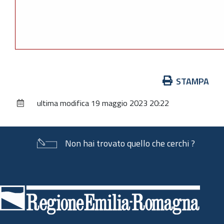
Azioni
STAMPA
sul
ultima modifica
19 maggio 2023 20:22
documento
Non hai trovato quello che cerchi ?
Piè
di
pagina