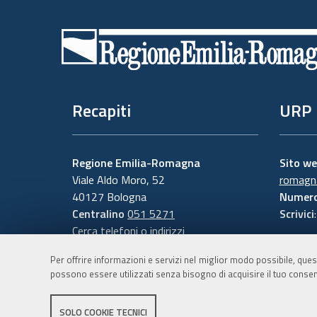
Piè
di
pagina
Recapiti
URP
Regione Emilia-Romagna
Sito w
Viale Aldo Moro, 52
romagna
40127 Bologna
Numero
Centralino
051 5271
Scrivici
Cerca telefoni o indirizzi
Per offrire informazioni e servizi nel miglior modo possibile, ques
possono essere utilizzati senza bisogno di acquisire il tuo consen
SOLO COOKIE TECNICI