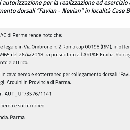
i autorizzazione per la realizzazione ed esercizio d
ento dorsali “Favian - Nevian” in località Case B
AC di Parma rende noto che:
sede legale in Via Ombrone n. 2 Roma cap 00198 (RM), in ott
5965 del 26/4/2018 ha presentato ad ARPAE Emilia-Romagna
nto elettrico:
V in cavo aereo e sotterraneo per collegamento dorsali “Favi
li Arduini in Provincia di Parma.
ca n. AUT_UT/3576/1141
 aereo e sotterraneo
ncia: Parma.