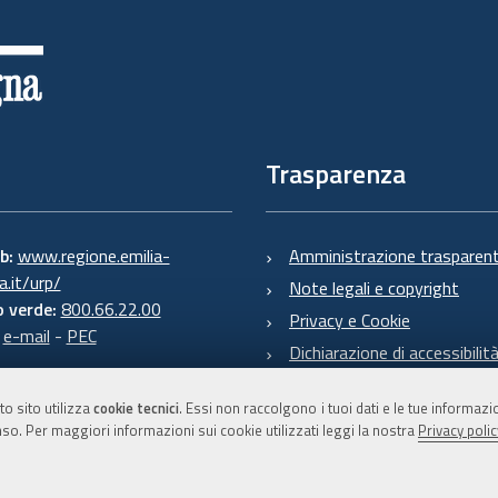
Trasparenza
eb:
www.regione.emilia-
Amministrazione trasparen
.it/urp/
Note legali e copyright
 verde:
800.66.22.00
Privacy e Cookie
:
e-mail
-
PEC
Dichiarazione di accessibilit
to sito utilizza
cookie tecnici
. Essi non raccolgono i tuoi dati e le tue informaz
so. Per maggiori informazioni sui cookie utilizzati leggi la nostra
Privacy polic
C.F. 800.625.903.79