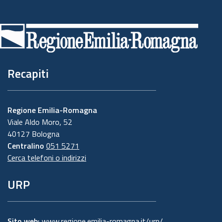
Piè
di
pagina
Recapiti
Regione Emilia-Romagna
Viale Aldo Moro, 52
40127 Bologna
Centralino
051 5271
Cerca telefoni o indirizzi
URP
Sito web:
www.regione.emilia-romagna.it/urp/