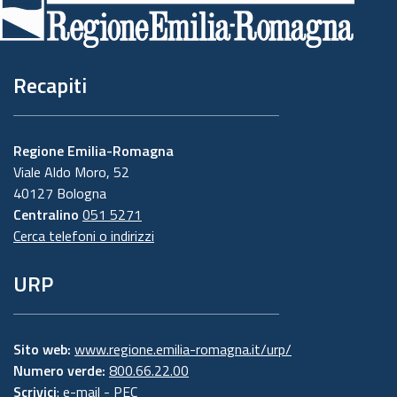
pagina
Recapiti
Regione Emilia-Romagna
Viale Aldo Moro, 52
40127 Bologna
Centralino
051 5271
Cerca telefoni o indirizzi
URP
Sito web:
www.regione.emilia-romagna.it/urp/
Numero verde:
800.66.22.00
Scrivici
:
e-mail
-
PEC