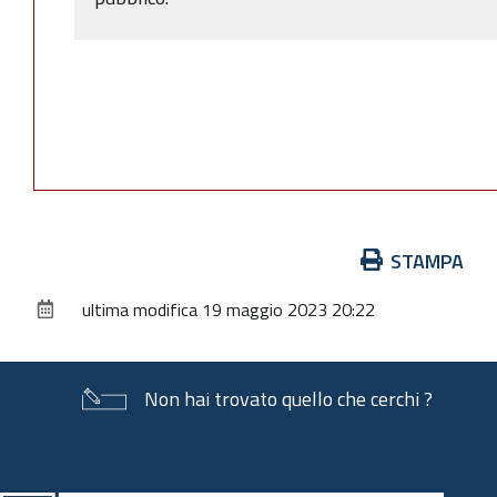
Azioni
STAMPA
sul
ultima modifica
19 maggio 2023 20:22
documento
Non hai trovato quello che cerchi ?
Piè
di