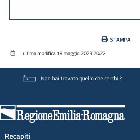
Azioni
STAMPA
sul
ultima modifica
19 maggio 2023 20:22
documento
Non hai trovato quello che cerchi ?
Piè
di
pagina
Recapiti