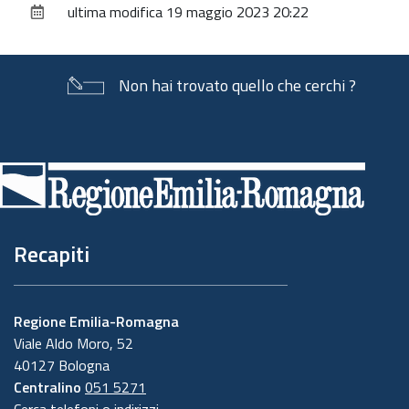
ultima modifica
19 maggio 2023 20:22
documento
Non hai trovato quello che cerchi ?
Piè
di
pagina
Recapiti
Regione Emilia-Romagna
Viale Aldo Moro, 52
40127 Bologna
Centralino
051 5271