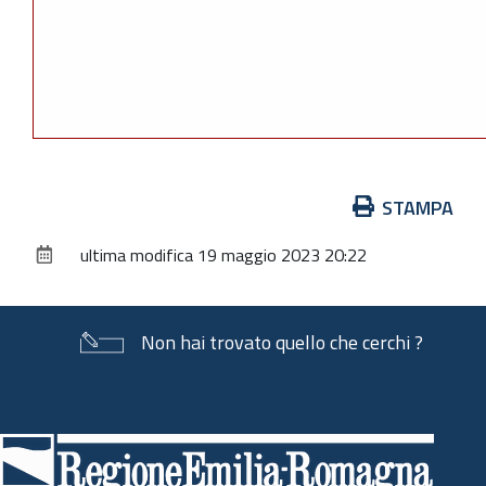
Azioni
STAMPA
sul
ultima modifica
19 maggio 2023 20:22
documento
Non hai trovato quello che cerchi ?
Piè
di
pagina