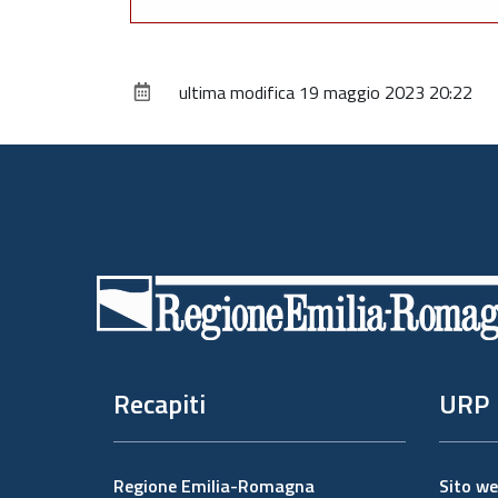
ultima modifica
19 maggio 2023 20:22
Piè
di
pagina
Recapiti
URP
Regione Emilia-Romagna
Sito w