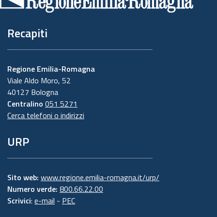
pagina
Recapiti
Regione Emilia-Romagna
Viale Aldo Moro, 52
40127 Bologna
Centralino
051 5271
Cerca telefoni o indirizzi
URP
Sito web:
www.regione.emilia-romagna.it/urp/
Numero verde:
800.66.22.00
Scrivici
:
e-mail
-
PEC