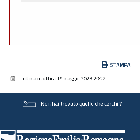
Azioni
STAMPA
sul
ultima modifica
19 maggio 2023 20:22
documento
Non hai trovato quello che cerchi ?
Piè
di