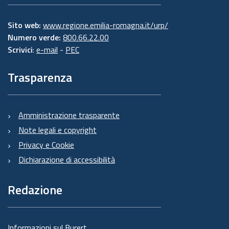
Sito web:
www.regione.emilia-romagna.it/urp/
Numero verde:
800.66.22.00
Scrivici
:
e-mail
-
PEC
Trasparenza
Amministrazione trasparente
Note legali e copyright
Privacy e Cookie
Dichiarazione di accessibilità
Redazione
Informazioni sul Burert