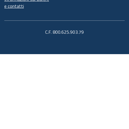
e contatti
C.F. 800.625.903.79