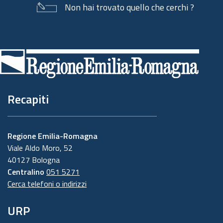
Non hai trovato quello che cerchi ?
Piè
di
pagina
Recapiti
Regione Emilia-Romagna
Viale Aldo Moro, 52
40127 Bologna
Centralino
051 5271
Cerca telefoni o indirizzi
URP