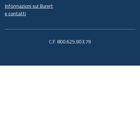
Informazioni sul Burert
e contatti
C.F. 800.625.903.79