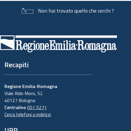
Non hai trovato quello che cerchi ?
Piè
di
pagina
Recapiti
Regione Emilia-Romagna
Viale Aldo Moro, 52
40127 Bologna
Centralino
051 5271
Cerca telefoni o indirizzi
URP