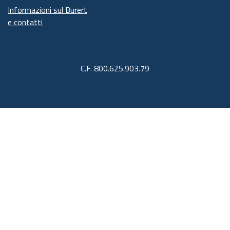
Informazioni sul Burert
e contatti
C.F. 800.625.903.79