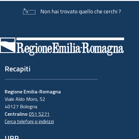
Non hai trovato quello che cerchi ?
Piè
di
pagina
Recapiti
Regione Emilia-Romagna
Viale Aldo Moro, 52
40127 Bologna
Centralino
051 5271
Cerca telefoni o indirizzi
URP