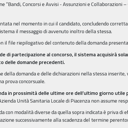
ne “Bandi, Concorsi e Avvisi - Assunzioni e Collaborazioni – 
tata nel momento in cui il candidato, concludendo correttam
istema il messaggio di avvenuto inoltro della stessa.
con il file riepilogativo del contenuto della domanda presenta
nde di partecipazione al concorso, il sistema acquisirà sol
to delle domande precedenti.
 della domanda e delle dichiarazioni nella stessa inserite, v
ima prova concorsuale.
da in prossimità delle ultime ore dell’ultimo giorno utile
l’Azienda Unità Sanitaria Locale di Piacenza non assume resp
 con modalità diverse da quella sopra indicata è priva di e
azione successivamente alla scadenza del termine perentor