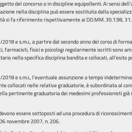
getto del concorso o in discipline equipollenti. Ai sensi dell’
azione nella disciplina può essere sostituita dalla specializza
nità si fa riferimento rispettivamente ai DD.MM. 30.1.98, 31
/2018 e s.m.i., a partire dal secondo anno del corso di formaz
ici, farmacisti, fisici e psicologi regolarmente iscritti sono 
itario nella specifica disciplina bandita e collocati, all’esit
/2018 e s.m.i., l’eventuale assunzione a tempo indeterminato 
te collocati nelle relative graduatorie, è subordinata al con
lla pertinente graduatoria dei medesimi professionisti già s
ero devono essere sottoposti ad una procedura di riconoscimen
s. 06 novembre 2007, n. 206.