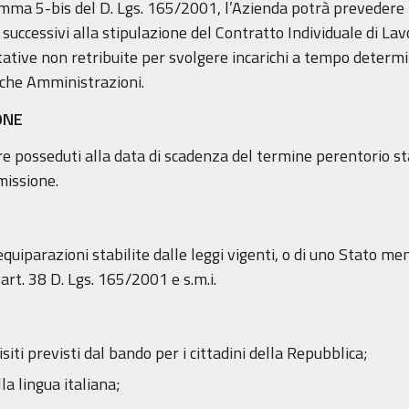
 comma 5-bis del D. Lgs. 165/2001, l’Azienda potrà prevedere i
successivi alla stipulazione del Contratto Individuale di La
ative non retribuite per svolgere incarichi a tempo determina
iche Amministrazioni.
ONE
ere posseduti alla data di scadenza del termine perentorio s
issione.
 equiparazioni stabilite dalle leggi vigenti, o di uno Stato 
l’art. 38 D. Lgs. 165/2001 e s.m.i.
siti previsti dal bando per i cittadini della Repubblica;
a lingua italiana;