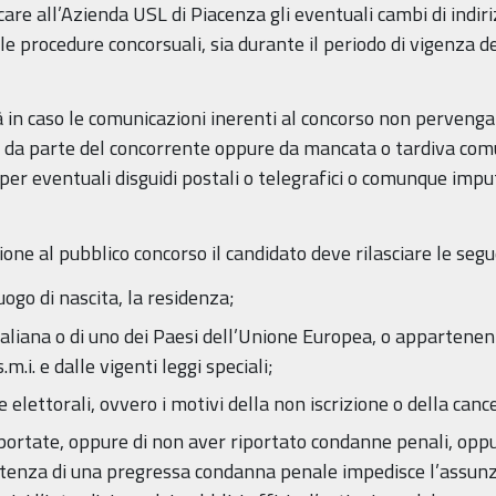
care all’Azienda USL di Piacenza gli eventuali cambi di indiri
le procedure concorsuali, sia durante il periodo di vigenza d
in caso le comunicazioni inerenti al concorso non pervenga
ito da parte del concorrente oppure da mancata o tardiva co
per eventuali disguidi postali o telegrafici o comunque imputa
one al pubblico concorso il candidato deve rilasciare le se
ogo di nascita, la residenza;
italiana o di uno dei Paesi dell’Unione Europea, o appartenen
m.i. e dalle vigenti leggi speciali;
te elettorali, ovvero i motivi della non iscrizione o della can
portate, oppure di non aver riportato condanne penali, oppu
tenza di una pregressa condanna penale impedisce l’assunzio