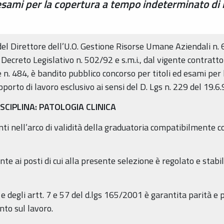
esami per la copertura a tempo indeterminato di n
el Direttore dell’U.O. Gestione Risorse Umane Aziendali n. 
ecreto Legislativo n. 502/92 e s.m.i., dal vigente contratto 
e n. 484, è bandito pubblico concorso per titoli ed esami per
porto di lavoro esclusivo ai sensi del D. Lgs n. 229 del 19.6.9
ISCIPLINA: PATOLOGIA CLINICA
nti nell’arco di validità della graduatoria compatibilmente c
te ai posti di cui alla presente selezione è regolato e stabi
e degli artt. 7 e 57 del d.lgs 165/2001 è garantita parità e
nto sul lavoro.