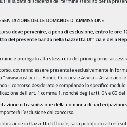
duti alla data di scadenza del termine stabilito per la pres
PRESENTAZIONE DELLE DOMANDE DI AMMISSIONE
ncorso
deve pervenire, a pena di esclusione, entro le ore 
atto del presente bando nella Gazzetta Ufficiale della Rep
termine è prorogato alla stessa ora del primo giorno successi
corso, dovranno essere presentate esclusivamente in forma
 “ www.ausl.pc.it – Bandi, Concorsi e Avvisi – Assunzioni e 
ando il concorso desiderato e compilando lo specifico modulo
icazione dell’art. 1 comma 1, nonché degli artt. 64 e 65 del D
entazione o trasmissione della domanda di partecipazione.
mporterà l’esclusione dal concorso.
blicazione in Gazzetta Ufficiale, sarà pubblicato altresì sul