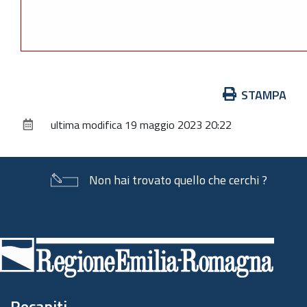
Azioni
STAMPA
sul
ultima modifica
19 maggio 2023 20:22
documento
Non hai trovato quello che cerchi ?
Piè
di
pagina
Recapiti