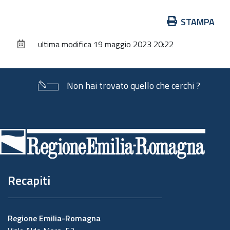
Azioni
STAMPA
sul
ultima modifica
19 maggio 2023 20:22
documento
Non hai trovato quello che cerchi ?
Piè
di
pagina
Recapiti
Regione Emilia-Romagna