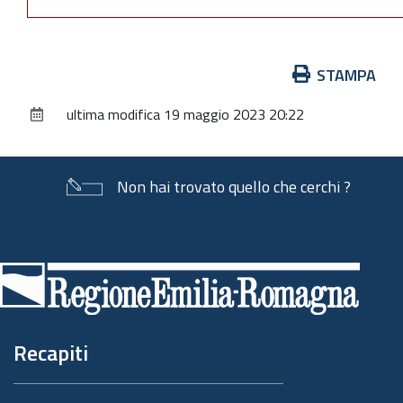
Azioni
STAMPA
sul
ultima modifica
19 maggio 2023 20:22
documento
Non hai trovato quello che cerchi ?
Piè
di
pagina
Recapiti