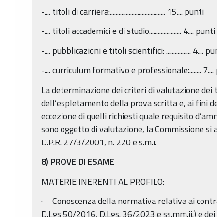
-.... titoli di carriera:...................................... 15.... punti
-.... titoli accademici e di studio...................... 4.... punti
-.... pubblicazioni e titoli scientifici: ................. 4.... pu
-.... curriculum formativo e professionale:........ 7....
La determinazione dei criteri di valutazione dei t
dell’espletamento della prova scritta e, ai fini d
eccezione di quelli richiesti quale requisito d’a
sono oggetto di valutazione, la Commissione si att
D.P.R. 27/3/2001, n. 220 e s.m.i.
8) PROVE DI ESAME
MATERIE INERENTI AL PROFILO:
· Conoscenza della normativa relativa ai contr
D.Lgs 50/2016, D.Lgs. 36/2023 e ss.mm.ii.) e dei 