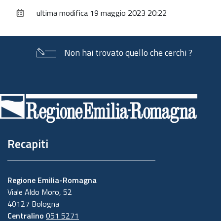
sul
ultima modifica
19 maggio 2023 20:22
documento
Non hai trovato quello che cerchi ?
Piè
di
pagina
Recapiti
Regione Emilia-Romagna
Viale Aldo Moro, 52
40127 Bologna
Centralino
051 5271