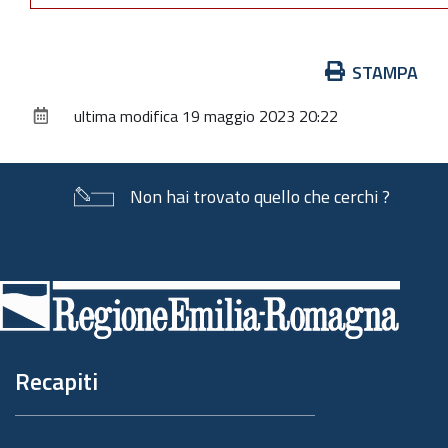
Azioni
STAMPA
sul
ultima modifica
19 maggio 2023 20:22
documento
Non hai trovato quello che cerchi ?
Piè
di
pagina
Recapiti