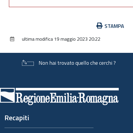
Azioni
STAMPA
sul
ultima modifica
19 maggio 2023 20:22
documento
Non hai trovato quello che cerchi ?
Piè
di
pagina
Recapiti