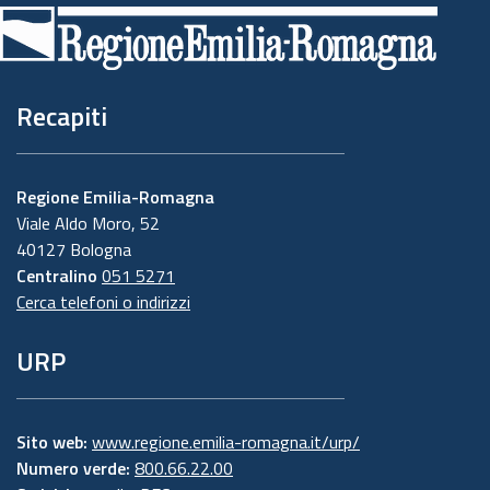
di
pagina
Recapiti
Regione Emilia-Romagna
Viale Aldo Moro, 52
40127 Bologna
Centralino
051 5271
Cerca telefoni o indirizzi
URP
Sito web:
www.regione.emilia-romagna.it/urp/
Numero verde:
800.66.22.00