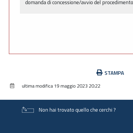
domanda di concessione/avvio del procedimento (
Azioni
STAMPA
sul
ultima modifica
19 maggio 2023 20:22
documento
Non hai trovato quello che cerchi ?
Piè