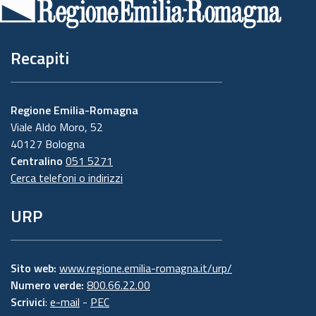
pagina
Recapiti
Regione Emilia-Romagna
Viale Aldo Moro, 52
40127 Bologna
Centralino
051 5271
Cerca telefoni o indirizzi
URP
Sito web:
www.regione.emilia-romagna.it/urp/
Numero verde:
800.66.22.00
Scrivici
:
e-mail
-
PEC