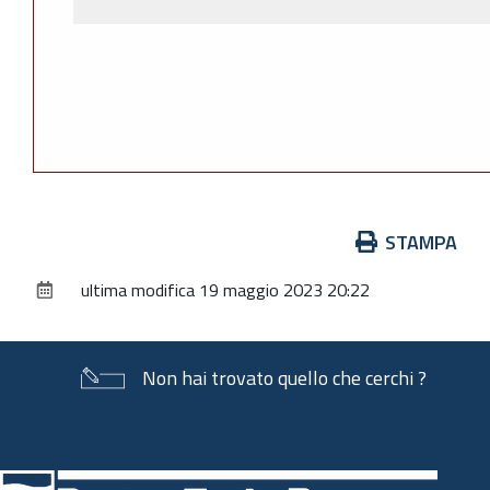
Azioni
STAMPA
sul
ultima modifica
19 maggio 2023 20:22
documento
Non hai trovato quello che cerchi ?
Piè
di