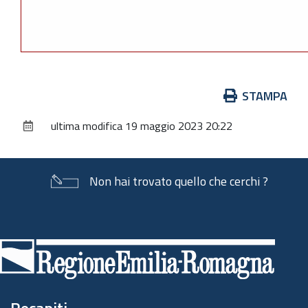
Azioni
STAMPA
sul
ultima modifica
19 maggio 2023 20:22
documento
Non hai trovato quello che cerchi ?
Piè
di
pagina