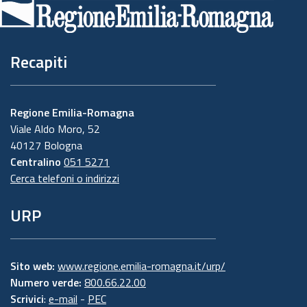
pagina
Recapiti
Regione Emilia-Romagna
Viale Aldo Moro, 52
40127 Bologna
Centralino
051 5271
Cerca telefoni o indirizzi
URP
Sito web:
www.regione.emilia-romagna.it/urp/
Numero verde:
800.66.22.00
Scrivici
:
e-mail
-
PEC