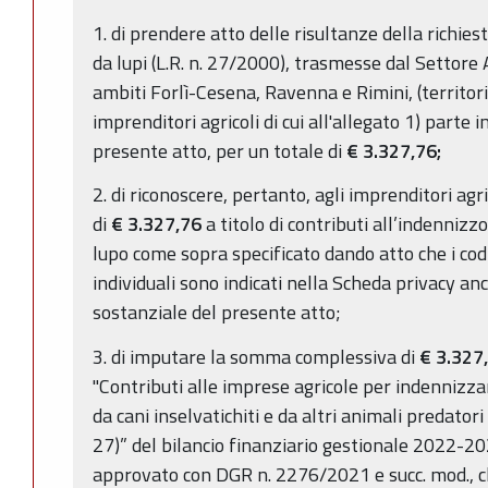
1. di prendere atto delle risultanze della richies
da lupi (L.R. n. 27/2000), trasmesse dal Settore 
ambiti Forlì-Cesena, Ravenna e Rimini, (territori
imprenditori agricoli di cui all'allegato 1) parte
presente atto, per un totale di
€ 3.327,76;
2. di riconoscere, pertanto, agli imprenditori agric
di
€ 3.327,76
a titolo di contributi all’indennizz
lupo come sopra specificato dando atto che i codic
individuali sono indicati nella Scheda privacy an
sostanziale del presente atto;
3. di imputare la somma complessiva di
€
3.327
"Contributi alle imprese agricole per indennizza
da cani inselvatichiti e da altri animali predatori 
27)” del bilancio finanziario gestionale 2022-2
approvato con DGR n. 2276/2021 e succ. mod., c