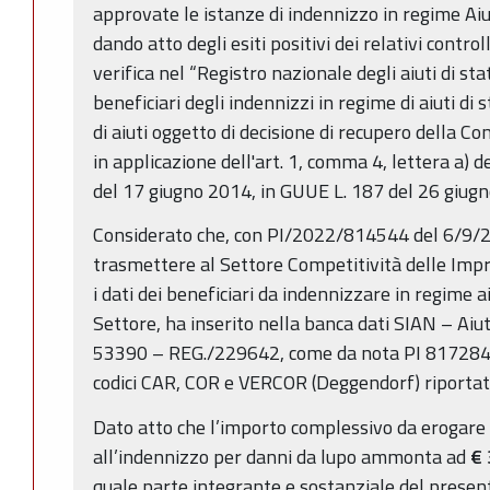
approvate le istanze di indennizzo in regime Aiuti 
dando atto degli esiti positivi dei relativi controll
verifica nel “Registro nazionale degli aiuti di st
beneficiari degli indennizzi in regime di aiuti di s
di aiuti oggetto di decisione di recupero della
in applicazione dell'art. 1, comma 4, lettera a)
del 17 giugno 2014, in GUUE L. 187 del 26 giugno
Considerato che, con PI/2022/814544 del 6/9/2
trasmettere al Settore Competitività delle Impr
i dati dei beneficiari da indennizzare in regime ai
Settore, ha inserito nella banca dati SIAN – Aiut
53390 – REG./229642, come da nota PI 817284 
codici CAR, COR e VERCOR (Deggendorf) riportati 
Dato atto che l’importo complessivo da erogare a
all’indennizzo per danni da lupo ammonta ad
€
quale parte integrante e sostanziale del presen