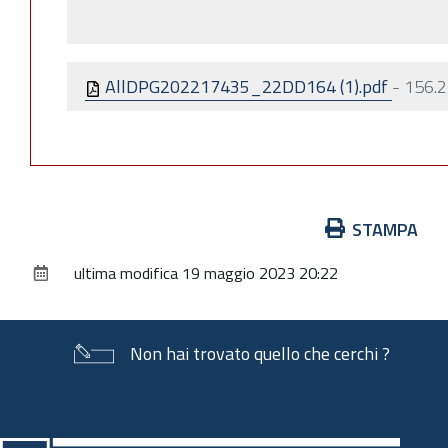
AllDPG202217435_22DD164 (1).pdf
-
156.2
Azioni
STAMPA
sul
ultima modifica
19 maggio 2023 20:22
documento
Non hai trovato quello che cerchi ?
Piè
di