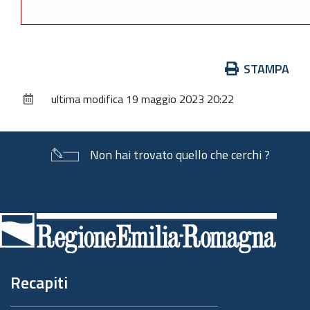
Azioni
STAMPA
sul
ultima modifica
19 maggio 2023 20:22
documento
Non hai trovato quello che cerchi ?
Piè
di
pagina
Recapiti