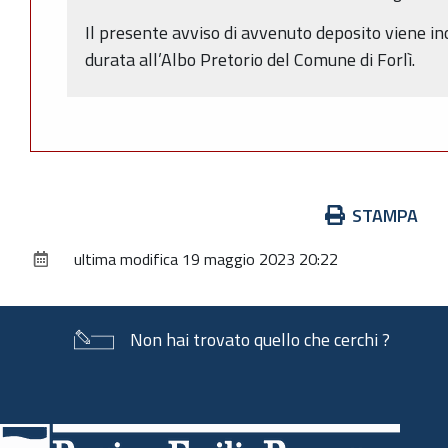
Il presente avviso di avvenuto deposito viene in
durata all’Albo Pretorio del Comune di Forlì.
Azioni
STAMPA
sul
ultima modifica
19 maggio 2023 20:22
documento
Non hai trovato quello che cerchi ?
Piè
di