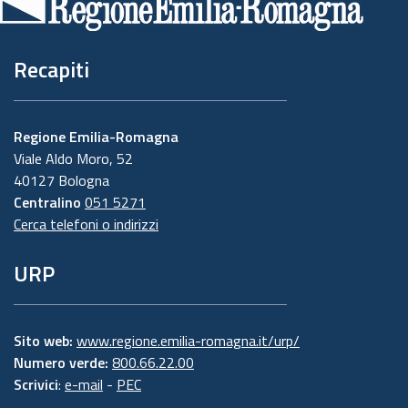
pagina
Recapiti
Regione Emilia-Romagna
Viale Aldo Moro, 52
40127 Bologna
Centralino
051 5271
Cerca telefoni o indirizzi
URP
Sito web:
www.regione.emilia-romagna.it/urp/
Numero verde:
800.66.22.00
Scrivici
:
e-mail
-
PEC