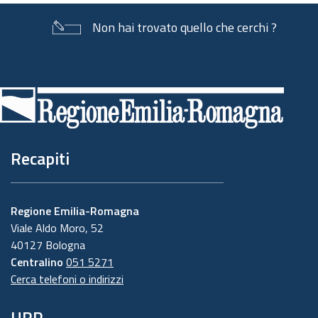
Non hai trovato quello che cerchi ?
Piè
di
pagina
Recapiti
Regione Emilia-Romagna
Viale Aldo Moro, 52
40127 Bologna
Centralino
051 5271
Cerca telefoni o indirizzi
URP