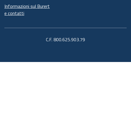
Informazioni sul Burert
e contatti
C.F. 800.625.903.79