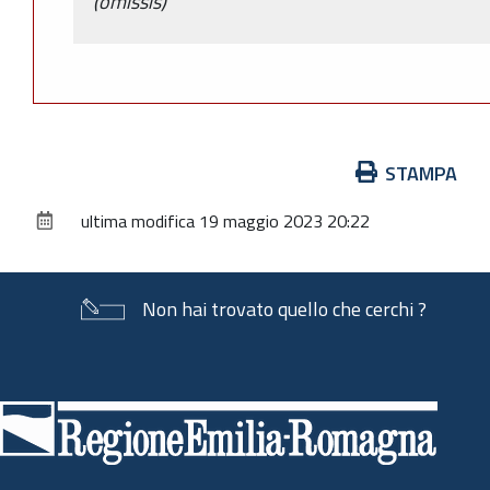
(omissis)
Azioni
STAMPA
sul
ultima modifica
19 maggio 2023 20:22
documento
Non hai trovato quello che cerchi ?
Piè
di
pagina