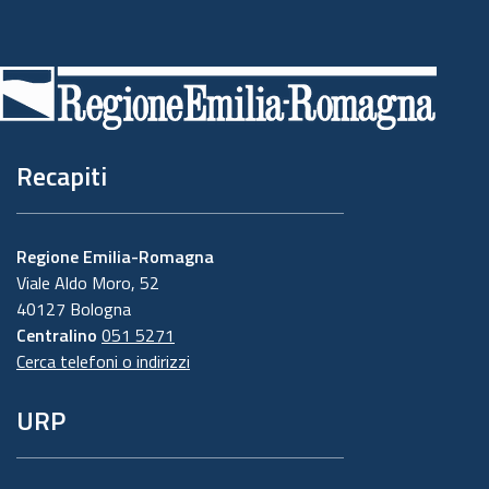
Piè
di
pagina
Recapiti
Regione Emilia-Romagna
Viale Aldo Moro, 52
40127 Bologna
Centralino
051 5271
Cerca telefoni o indirizzi
URP