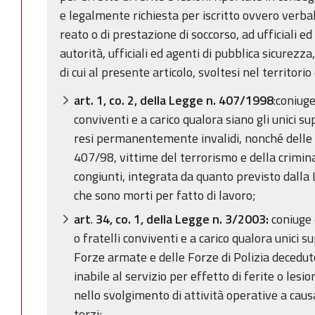
e legalmente richiesta per iscritto ovvero verba
reato o di prestazione di soccorso, ad ufficiali ed 
autorità, ufficiali ed agenti di pubblica sicurezza
di cui al presente articolo, svoltesi nel territorio
art. 1, co. 2, della Legge n. 407/1998
:coniuge
conviventi e a carico qualora siano gli unici su
resi permanentemente invalidi, nonché delle 
407/98, vittime del terrorismo e della crimina
congiunti, integrata da quanto previsto dalla
che sono morti per fatto di lavoro;
art
.
34, co. 1, della Legge n. 3/2003:
coniuge e
o fratelli conviventi e a carico qualora unici s
Forze armate e delle Forze di Polizia deced
inabile al servizio per effetto di ferite o lesi
nello svolgimento di attività operative a caus
terzi;