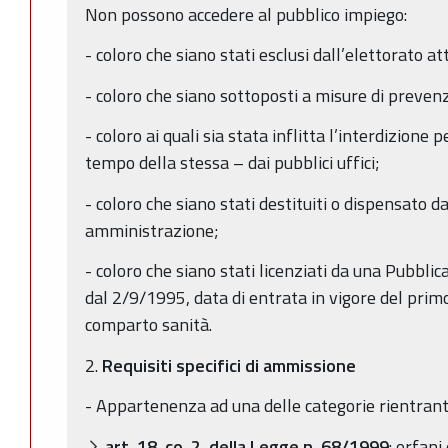
Non possono accedere al pubblico impiego:
- coloro che siano stati esclusi dall’elettorato at
- coloro che siano sottoposti a misure di preven
- coloro ai quali sia stata inflitta l’interdizion
tempo della stessa – dai pubblici uffici;
- coloro che siano stati destituiti o dispensato 
amministrazione;
- coloro che siano stati licenziati da una Pubbl
dal 2/9/1995, data di entrata in vigore del primo
comparto sanità.
2.
Requisiti specifici di ammissione
- Appartenenza ad una delle categorie rientranti
art. 18, co. 2, della Legge n. 68/1999
: orfani