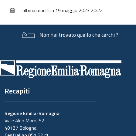
sul
ultima modifica
19 maggio 2023 20:22
documento
Non hai trovato quello che cerchi ?
Piè
di
pagina
Recapiti
Regione Emilia-Romagna
Viale Aldo Moro, 52
40127 Bologna
Centralino
051 5271