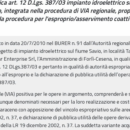
ca art. 12 D.Lgs. 387/03 impianto idroelettrico 
bo, integrata nella procedura di VIA regionale,
la procedura per l'esproprio/asservimento coattiv
o in data 20/7/2010 nel BURER n. 91 dall’Autorità regionale
progetto di impianto idroelettrico sul fiume Savio, in localit
r Enterprise Srl
,
l’Amministrazione di Forlì-Cesena, in quali
. 12 DLgs.387/03 e pertanto in qualità di autorità espropria
all’esproprio e la dichiarazione di pubblica utilità dell’oper
 387/03.
 (VIA) positiva per le opere in argomento, comprenderà e sos
munque denominati necessari per la loro realizzazione e cost
raceno con apposizione del vincolo espropriativo sulle aree
2, n. 37, e dichiarazione di pubblica utilità delle opere der
16 della LR 19 dicembre 2002, n. 37. La suddetta variante acqui