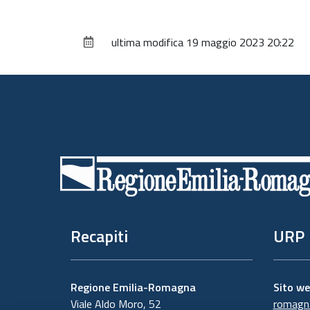
ultima modifica
19 maggio 2023 20:22
Piè
di
pagina
Recapiti
URP
Regione Emilia-Romagna
Sito w
Viale Aldo Moro, 52
romagna