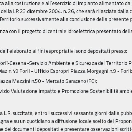
alla costruzione e all’esercizio di impianto alimentato da fo
della LR 23 dicembre 2004, n. 26, che sarà rilasciata dalla
Territorio successivamente alla conclusione della presente p
enza con il progetto di centrale idroelettrica presentato del
ell’elaborato ai fini espropriativi sono depositati presso:
orlì-Cesena -Servizio Ambiente e Sicurezza del Territorio P
iaz n.49 Forlì - Ufficio Espropri Piazza Morgagni n.9 - Forlì
iazza Mazzini n.50 - Mercato Saraceno (FC);
zio Valutazione impatto e Promozione Sostenibilità ambient
a L.R. succitata, entro i successivi sessanta giorni dalla pub
agna e su un quotidiano a diffusione locale scelto del Propo
e dei documenti depositati e presentare osservazioni scritte