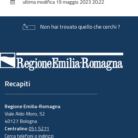
ultima modifica
19 maggio 2023 20:22
documento
Non hai trovato quello che cerchi ?
Piè
di
pagina
Recapiti
Regione Emilia-Romagna
Viale Aldo Moro, 52
40127 Bologna
Centralino
051 5271
Cerca telefoni o indirizzi