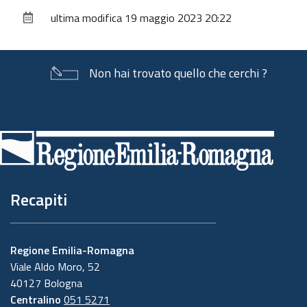
sul
ultima modifica
19 maggio 2023 20:22
documento
Non hai trovato quello che cerchi ?
Piè
di
pagina
Recapiti
Regione Emilia-Romagna
Viale Aldo Moro, 52
40127 Bologna
Centralino
051 5271