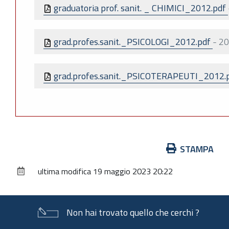
graduatoria prof. sanit. _ CHIMICI_2012.pdf
grad.profes.sanit._PSICOLOGI_2012.pdf
-
20
grad.profes.sanit._PSICOTERAPEUTI_2012.
Azioni
STAMPA
sul
ultima modifica
19 maggio 2023 20:22
documento
Non hai trovato quello che cerchi ?