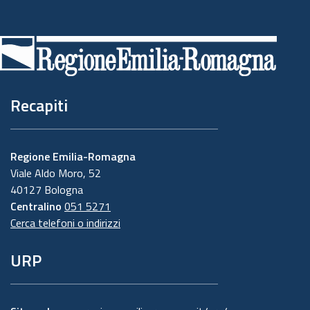
Piè
di
pagina
Recapiti
Regione Emilia-Romagna
Viale Aldo Moro, 52
40127 Bologna
Centralino
051 5271
Cerca telefoni o indirizzi
URP