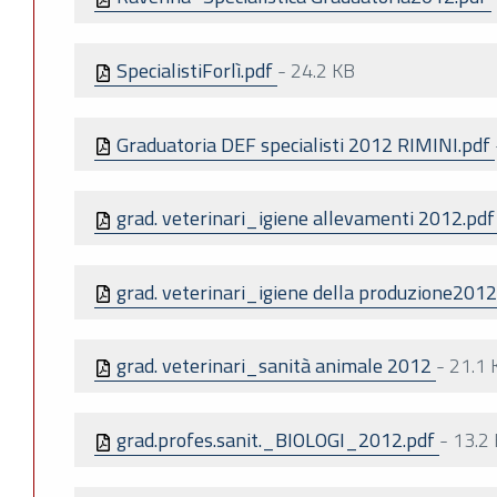
SpecialistiForlì.pdf
-
24.2 KB
Graduatoria DEF specialisti 2012 RIMINI.pdf
grad. veterinari_igiene allevamenti 2012.pd
grad. veterinari_igiene della produzione201
grad. veterinari_sanità animale 2012
-
21.1 
grad.profes.sanit._BIOLOGI_2012.pdf
-
13.2