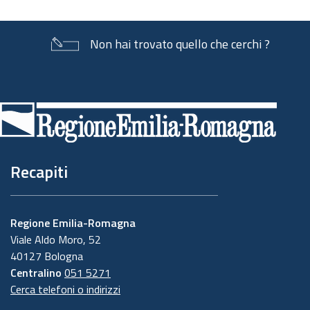
Non hai trovato quello che cerchi ?
Piè
di
pagina
Recapiti
Regione Emilia-Romagna
Viale Aldo Moro, 52
40127 Bologna
Centralino
051 5271
Cerca telefoni o indirizzi