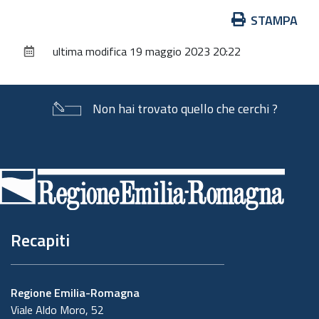
Azioni
STAMPA
sul
ultima modifica
19 maggio 2023 20:22
documento
Non hai trovato quello che cerchi ?
Piè
di
pagina
Recapiti
Regione Emilia-Romagna
Viale Aldo Moro, 52