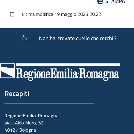
Azioni
STAMPA
sul
ultima modifica
19 maggio 2023 20:22
documento
Non hai trovato quello che cerchi ?
Piè
di
pagina
Recapiti
Regione Emilia-Romagna
Viale Aldo Moro, 52
40127 Bologna