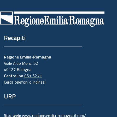
Piè
di
pagina
Recapiti
Regione Emilia-Romagna
Viale Aldo Moro, 52
40127 Bologna
Centralino
051 5271
Cerca telefoni o indirizzi
URP
Sito web:
www.regione.emilia-romagna.it/urp/