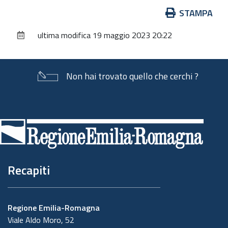
Azioni
STAMPA
sul
ultima modifica
19 maggio 2023 20:22
documento
Non hai trovato quello che cerchi ?
Piè
di
pagina
Recapiti
Regione Emilia-Romagna
Viale Aldo Moro, 52