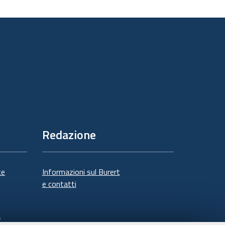
sul
documento
Redazione
te
Informazioni sul Burert
e contatti
à