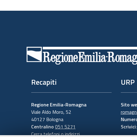
Piè
di
pagina
Recapiti
URP
Regione Emilia-Romagna
Sito w
Viale Aldo Moro, 52
romagna
40127 Bologna
Numero
Centralino
051 5271
Scrivici
Cerca telefoni o indirizzi